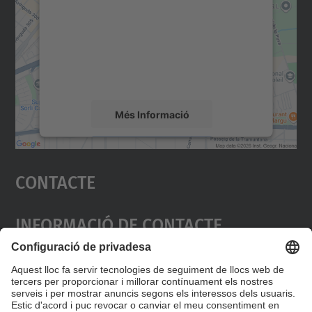
Utilitzem un servei de tercers per incrustar
contingut del mapa que pugui recollir dades
sobre la vostra activitat. Reviseu-ne els
detalls i accepteu el servei per veure el
mapa.
Més Informació
Accepta
Contacte
powered by
Usercentrics Consent
Management Platform
Informació De Contacte
Esteve Terradas, 7. 08860 Castelldefels
93 413 70 00