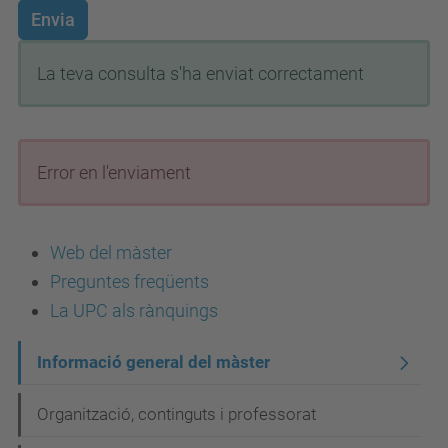
Envia
La teva consulta s'ha enviat correctament
Error en l'enviament
Web del màster
Preguntes freqüents
La UPC als rànquings
N
Informació general del màster
a
Organització, continguts i professorat
v