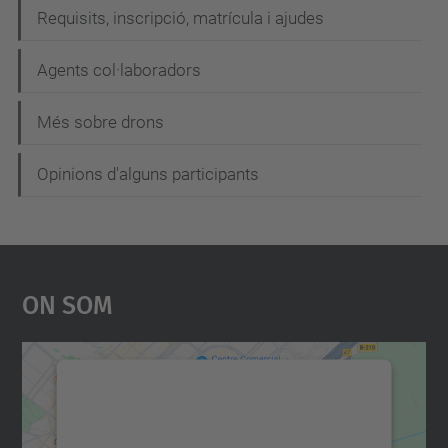
e
Requisits, inscripció, matrícula i ajudes
g
Agents col·laboradors
a
c
Més sobre drons
i
Opinions d'alguns participants
ó
On Som
Necessitem el vostre
consentiment per carregar el
servei Google Maps!