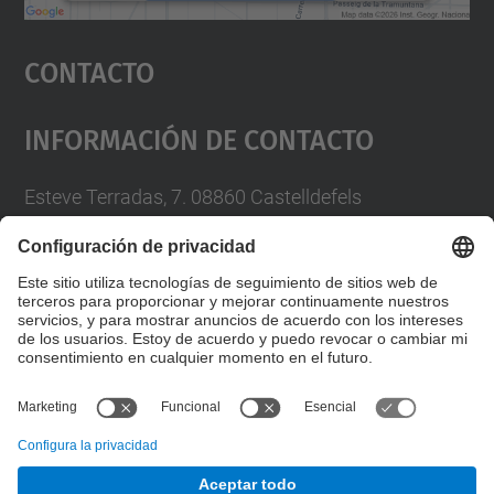
Aceptar
Contacto
powered by
Usercentrics Consent
Management Platform
Información De Contacto
Esteve Terradas, 7. 08860 Castelldefels
93 413 70 00
Formulario de contacto
© UPC