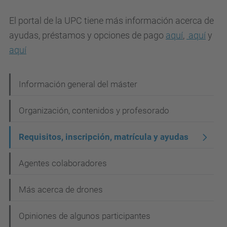
El portal de la UPC tiene más información acerca de
ayudas, préstamos y opciones de pago
aquí
,
aquí
y
aquí
N
Información general del máster
a
Organización, contenidos y profesorado
v
e
Requisitos, inscripción, matrícula y ayudas
g
Agentes colaboradores
a
c
Más acerca de drones
i
Opiniones de algunos participantes
ó